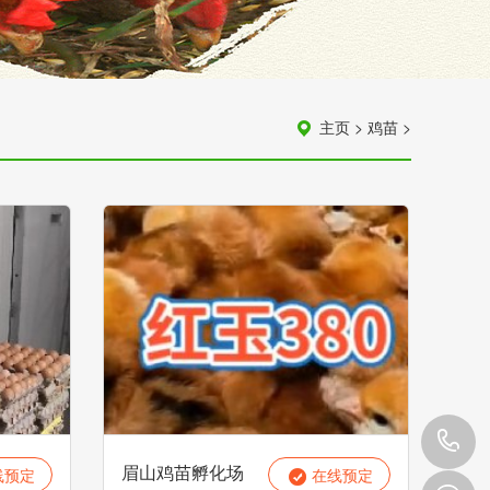
主页
>
鸡苗
>
1
眉山鸡苗孵化场
线预定
在线预定