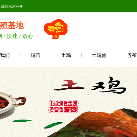
，诚信永远不变
殖基地
 / 快速 / 放心
我们
鸡苗
土鸡
土鸡蛋
养殖